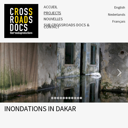
ACCUEIL
English
PROJECTS
Nederlands
NOUVELLES
Français
SUR CROSSROADS DOCS &
CONTACT
INONDATIONS IN DAKAR