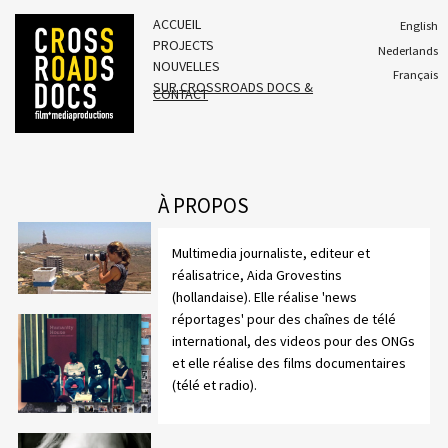
ACCUEIL
English
PROJECTS
Nederlands
NOUVELLES
Français
SUR CROSSROADS DOCS &
CONTACT
À PROPOS
Multimedia journaliste, editeur et
réalisatrice, Aida Grovestins
(hollandaise). Elle réalise 'news
réportages' pour des chaînes de télé
international, des videos pour des ONGs
et elle réalise des films documentaires
(télé et radio).