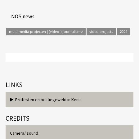
NOS news
multi media projecten | (video-) journalisme
video projects
2024
LINKS
Protesten en politiegeweld in Kenia
CREDITS
Camera/ sound