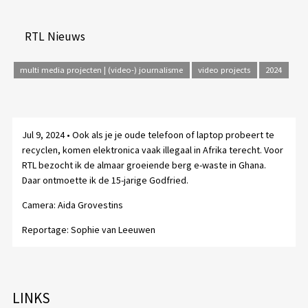
RTL Nieuws
multi media projecten | (video-) journalisme
video projects
2024
Jul 9, 2024 • Ook als je je oude telefoon of laptop probeert te
recyclen, komen elektronica vaak illegaal in Afrika terecht. Voor
RTL bezocht ik de almaar groeiende berg e-waste in Ghana.
Daar ontmoette ik de 15-jarige Godfried.
Camera: Aida Grovestins
Reportage: Sophie van Leeuwen
LINKS