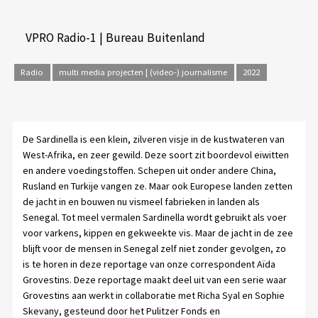
VPRO Radio-1 | Bureau Buitenland
Radio
multi media projecten | (video-) journalisme
2022
De Sardinella is een klein, zilveren visje in de kustwateren van
West-Afrika, en zeer gewild. Deze soort zit boordevol eiwitten
en andere voedingstoffen. Schepen uit onder andere China,
Rusland en Turkije vangen ze. Maar ook Europese landen zetten
de jacht in en bouwen nu vismeel fabrieken in landen als
Senegal. Tot meel vermalen Sardinella wordt gebruikt als voer
voor varkens, kippen en gekweekte vis. Maar de jacht in de zee
blijft voor de mensen in Senegal zelf niet zonder gevolgen, zo
is te horen in deze reportage van onze correspondent Aïda
Grovestins. Deze reportage maakt deel uit van een serie waar
Grovestins aan werkt in collaboratie met Richa Syal en Sophie
Skevany, gesteund door het Pulitzer Fonds en